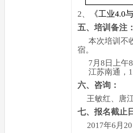
2
、
《工业
4.0
五、培训备注
本次培训不
宿。
7
月
8
日上午
8
江苏南通，
1
六、咨询：
王敏红、唐
七、报名截止
2017
年
6
月
20